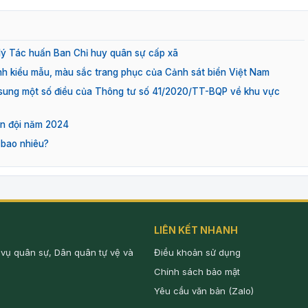
 lý Tác huấn Ban Chỉ huy quân sự cấp xã
h kiểu mẫu, màu sắc trang phục của Cảnh sát biển Việt Nam
sung một số điều của Thông tư số 41/2020/TT-BQP về khu vực
ân đội năm 2024
 bao nhiêu?
LIÊN KẾT NHANH
 vụ quân sự, Dân quân tự vệ và
Điều khoản sử dụng
Chính sách bảo mật
Yêu cầu văn bản (Zalo)