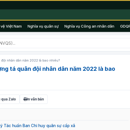
 vệ Việt Nam
Nghĩa vụ quân sự
Nghĩa vụ Công an nhân dân
GDQ
 đội nhân dân năm 2022 là bao nhiêu?
ng tá quân đội nhân dân năm 2022 là bao
 qua Zalo
In văn bản
 lý Tác huấn Ban Chỉ huy quân sự cấp xã