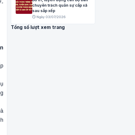
7-
chuyên trách quân sự cấp xã
sau sắp xếp
Ngày 03/07/2026
Tổng số lượt xem trang
ân
ấp
hụ
ng
và
nh