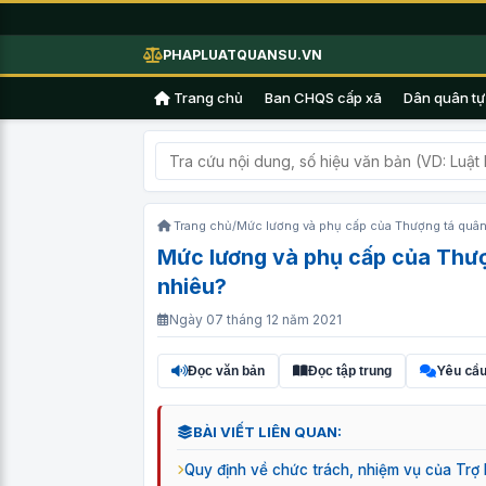
PHAPLUATQUANSU.VN
Trang chủ
Ban CHQS cấp xã
Dân quân tự
Trang chủ
/
Mức lương và phụ cấp của Thượng tá quân
Mức lương và phụ cấp của Thượ
nhiêu?
Ngày 07 tháng 12 năm 2021
Yêu cầu
Đọc văn bản
Đọc tập trung
BÀI VIẾT LIÊN QUAN:
Quy định về chức trách, nhiệm vụ của Trợ