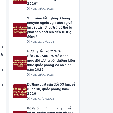
2026?
Ngày 31/07/2026
Sinh viên tốt nghiệp không
chuyển nghĩa vụ quân sự về
lại cấp xã nơi cư trú có thể bị
phạt cao nhất lên đến 10 triệu
đồng?
Ngày 27/07/2026
án
Hướng dẫn số 71/HD-
ừa
HĐGDQP&ANTW về danh
mục đối tượng bồi dưỡng kiến
thức quốc phòng và an ninh
ền
năm 2026
Ngày 21/07/2026
ện
Dự thảo Luật sửa đổi 09 luật về
quân sự, quốc phòng năm
2026
Ngày 07/07/2026
Bộ Quốc phòng thông tin về
bố trí, tuyển dụng cán bộ bán