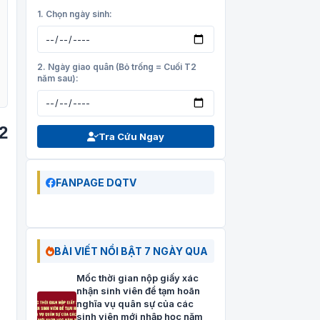
1. Chọn ngày sinh:
2. Ngày giao quân (Bỏ trống = Cuối T2
năm sau):
2
Tra Cứu Ngay
FANPAGE DQTV
BÀI VIẾT NỔI BẬT 7 NGÀY QUA
Mốc thời gian nộp giấy xác
nhận sinh viên để tạm hoãn
nghĩa vụ quân sự của các
sinh viên mới nhập học năm