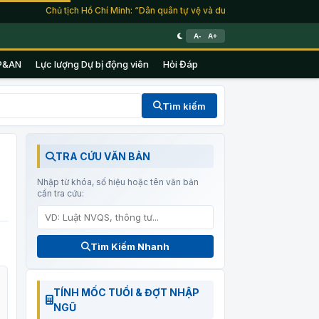
Chủ tịch Hồ Chí Minh: “Dân quân tự vệ và du kích là lực lượng của toàn
A-
A+
P&AN
Lực lượng Dự bị động viên
Hỏi Đáp
Tìm kiếm
TRA CỨU VĂN BẢN
Nhập từ khóa, số hiệu hoặc tên văn bản
cần tra cứu:
Tìm Kiếm Nhanh
TÍNH MỐC TUỔI & ĐỢT NHẬP
NGŨ