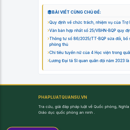
BÀI VIẾT CÙNG CHỦ ĐỀ:
Quy định về chức trách, nhiệm vụ của Trợ
Văn bản hợp nhất số 25/VBHN-BQP quy địn
Thông tư số 86/2025/TT-BQP sửa đổi, bổ 
phòng thủ
Chỉ tiêu tuyển nữ của 4 Học viện trong qu
Lương Đại tá Sĩ quan quân đội năm 2023 là
PHAPLUATQUANSU.VN
Tra cứu, giải đáp pháp luật về Quốc phòng, Nghĩa
Giáo dục quốc phòng an ninh .