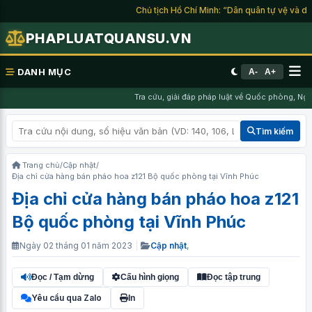
Chủ tịch Hồ Chí Minh: “Dân quân tự vệ và du k
PHAPLUATQUANSU.VN
DANH MỤC
A-
A+
Tra cứu, giải đáp pháp luật về Quốc phòng, Nghĩ
Tìm kiếm
Trang chủ
/
Cập nhật
/
Địa chỉ cửa hàng bán pháo hoa z121 Bộ quốc phòng tại Vĩnh Phúc
Địa chỉ cửa hàng bán pháo hoa z121
Bộ quốc phòng tại Vĩnh Phúc
Ngày 02 tháng 01 năm 2023
|
Cập nhật
,
Đọc / Tạm dừng
Cấu hình giọng
Đọc tập trung
Yêu cầu qua Zalo
In