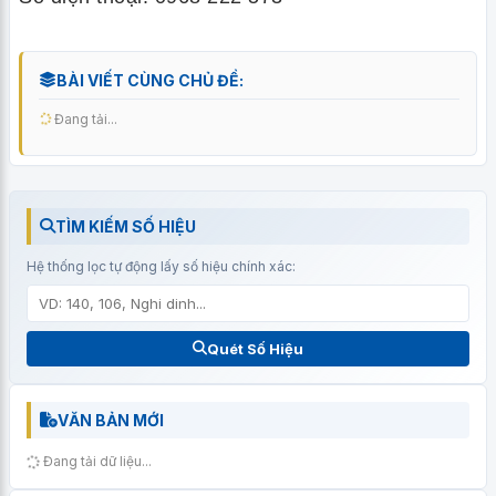
BÀI VIẾT CÙNG CHỦ ĐỀ:
Đang tải...
TÌM KIẾM SỐ HIỆU
Hệ thống lọc tự động lấy số hiệu chính xác:
Quét Số Hiệu
VĂN BẢN MỚI
Đang tải dữ liệu...