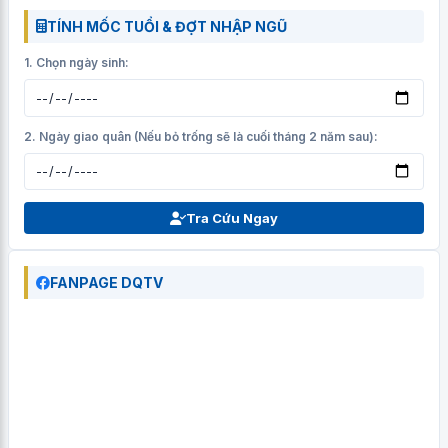
TÍNH MỐC TUỔI & ĐỢT NHẬP NGŨ
1. Chọn ngày sinh:
2. Ngày giao quân (Nếu bỏ trống sẽ là cuối tháng 2 năm sau):
Tra Cứu Ngay
FANPAGE DQTV