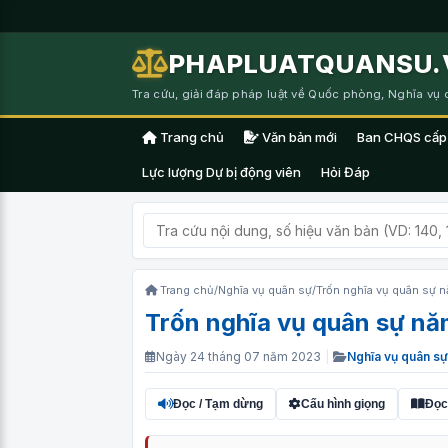
PHAPLUATQUANSU.
Tra cứu, giải đáp pháp luật về Quốc phòng, Nghĩa vụ
Trang chủ
Văn bản mới
Ban CHQS cấp
Lực lượng Dự bị động viên
Hỏi Đáp
Trang chủ
/
Nghĩa vụ quân sự
/
Trốn nghĩa vụ quân sự 
Trốn nghĩa vụ quân sự nă
Ngày 24 tháng 07 năm 2023
|
Nghĩa vụ quân sự
Đọc / Tạm dừng
Cấu hình giọng
Đọc