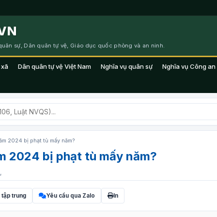
VN
 quân sự, Dân quân tự vệ, Giáo dục quốc phòng và an ninh.
 xã
Dân quân tự vệ Việt Nam
Nghĩa vụ quân sự
Nghĩa vụ Công an
năm 2024 bị phạt tù mấy năm?
m 2024 bị phạt tù mấy năm?
,
Yêu cầu qua Zalo
 tập trung
In