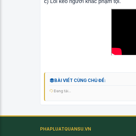
c) Lôi kéo người khác phạm tội.
BÀI VIẾT CÙNG CHỦ ĐỀ:
Đang tải...
PHAPLUATQUANSU.VN