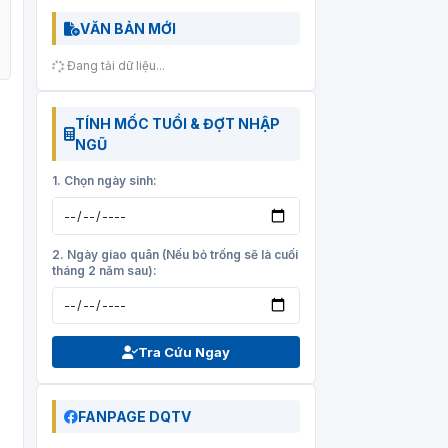
VĂN BẢN MỚI
Đang tải dữ liệu...
TÍNH MỐC TUỔI & ĐỢT NHẬP
NGŨ
1. Chọn ngày sinh:
2. Ngày giao quân (Nếu bỏ trống sẽ là cuối
tháng 2 năm sau):
Tra Cứu Ngay
FANPAGE DQTV