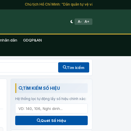
Chủ tịch Hồ Chí Minh: “Dân quân tự vệ và du kích là lực lượng của 
A-
A+
 nhân dân
GDQP&AN
Tìm kiếm
TÌM KIẾM SỐ HIỆU
Hệ thống lọc tự động lấy số hiệu chính xác:
Quét Số Hiệu