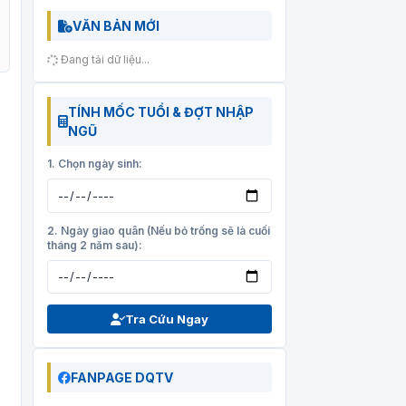
VĂN BẢN MỚI
Đang tải dữ liệu...
TÍNH MỐC TUỔI & ĐỢT NHẬP
NGŨ
1. Chọn ngày sinh:
2. Ngày giao quân (Nếu bỏ trống sẽ là cuối
tháng 2 năm sau):
Tra Cứu Ngay
FANPAGE DQTV