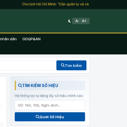
Chủ tịch Hồ Chí Minh: “Dân quân tự vệ và du kích là lực lượng của t
A-
A+
 nhân dân
GDQP&AN
Tìm kiếm
TÌM KIẾM SỐ HIỆU
Hệ thống lọc tự động lấy số hiệu chính xác:
Quét Số Hiệu