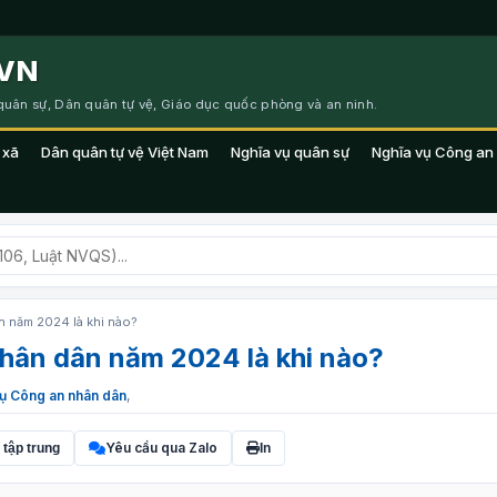
VN
 quân sự, Dân quân tự vệ, Giáo dục quốc phòng và an ninh.
 xã
Dân quân tự vệ Việt Nam
Nghĩa vụ quân sự
Nghĩa vụ Công an
 năm 2024 là khi nào?
hân dân năm 2024 là khi nào?
ụ Công an nhân dân
,
Yêu cầu qua Zalo
 tập trung
In