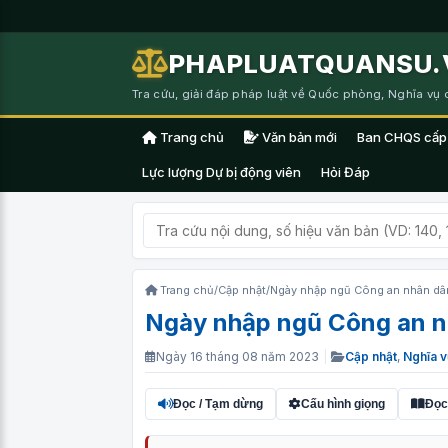
PHAPLUATQUANSU.
Tra cứu, giải đáp pháp luật về Quốc phòng, Nghĩa vụ
Trang chủ
Văn bản mới
Ban CHQS cấp
Lực lượng Dự bị động viên
Hỏi Đáp
Trang chủ
/
Cập nhật
/
Ngày nhập ngũ Công an nhân dân
Ngày nhập ngũ Công an n
Ngày 16 tháng 08 năm 2023
|
Cập nhật
,
Nghĩa v
Đọc / Tạm dừng
Cấu hình giọng
Đọc