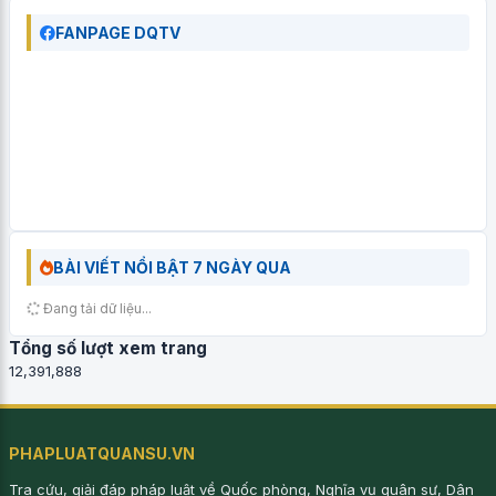
FANPAGE DQTV
BÀI VIẾT NỔI BẬT 7 NGÀY QUA
Đang tải dữ liệu...
Tổng số lượt xem trang
12,391,888
PHAPLUATQUANSU.VN
Tra cứu, giải đáp pháp luật về Quốc phòng, Nghĩa vụ quân sự, Dân