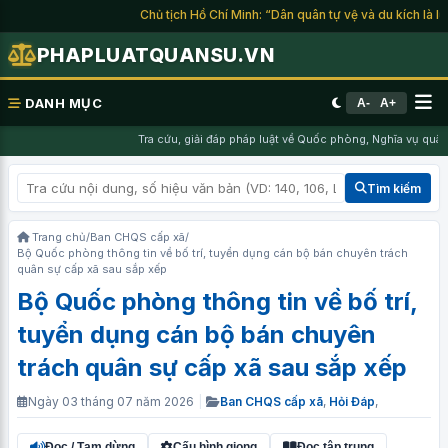
Chủ tịch Hồ Chí Minh: “Dân quân tự vệ và du kích là lực l
PHAPLUATQUANSU.VN
DANH MỤC
A-
A+
Tra cứu, giải đáp pháp luật về Quốc phòng, Nghĩa vụ quân sự
Tìm kiếm
Trang chủ
/
Ban CHQS cấp xã
/
Bộ Quốc phòng thông tin về bố trí, tuyển dụng cán bộ bán chuyên trách
quân sự cấp xã sau sắp xếp
Bộ Quốc phòng thông tin về bố trí,
tuyển dụng cán bộ bán chuyên
trách quân sự cấp xã sau sắp xếp
Ngày 03 tháng 07 năm 2026
|
Ban CHQS cấp xã
,
Hỏi Đáp
,
Đọc / Tạm dừng
Cấu hình giọng
Đọc tập trung