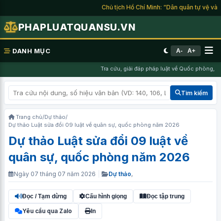
Chủ tịch Hồ Chí Minh: “Dân quân tự vệ và du
PHAPLUATQUANSU.VN
DANH MỤC
A-
A+
Tra cứu, giải đáp pháp luật về Quốc phòng, Ng
Tìm kiếm
Trang chủ
/
Dự thảo
/
Dự thảo Luật sửa đổi 09 luật về quân sự, quốc phòng năm 2026
Dự thảo Luật sửa đổi 09 luật về
quân sự, quốc phòng năm 2026
Ngày 07 tháng 07 năm 2026
|
Dự thảo
,
Đọc / Tạm dừng
Cấu hình giọng
Đọc tập trung
Yêu cầu qua Zalo
In