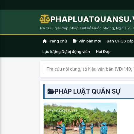
PHAPLUATQUANSU.
Tra cứu, giải đáp pháp luật về Quốc phòng, Nghĩa vụ
Trang chủ
Văn bản mới
Ban CHQS cấp
Lực lượng Dự bị động viên
Hỏi Đáp
PHÁP LUẬT QUÂN SỰ