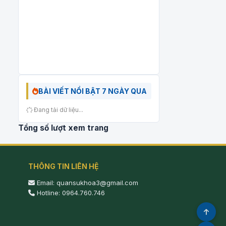
BÀI VIẾT NỔI BẬT 7 NGÀY QUA
Đang tải dữ liệu...
Tổng số lượt xem trang
THÔNG TIN LIÊN HỆ
Email: quansukhoa3@gmail.com
Hotline: 0964.760.746