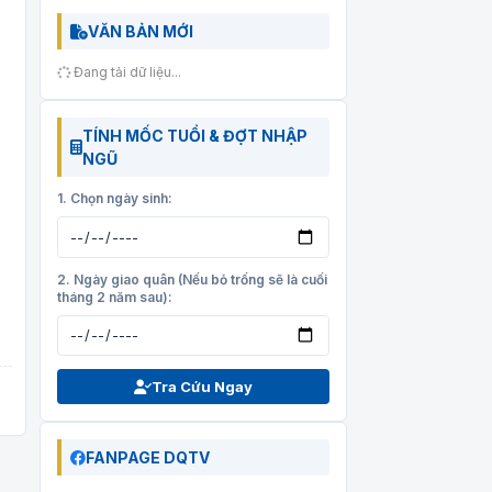
VĂN BẢN MỚI
Đang tải dữ liệu...
TÍNH MỐC TUỔI & ĐỢT NHẬP
NGŨ
1. Chọn ngày sinh:
2. Ngày giao quân (Nếu bỏ trống sẽ là cuối
tháng 2 năm sau):
Tra Cứu Ngay
FANPAGE DQTV