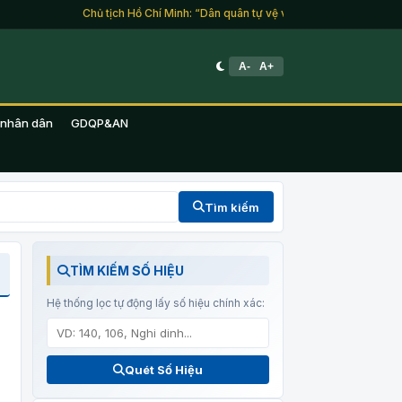
Chủ tịch Hồ Chí Minh: “Dân quân tự vệ và du kích là lực lượng củ
A-
A+
 nhân dân
GDQP&AN
Tìm kiếm
TÌM KIẾM SỐ HIỆU
Hệ thống lọc tự động lấy số hiệu chính xác:
Quét Số Hiệu