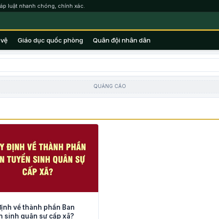
áp luật nhanh chóng, chính xác.
 vệ
Giáo dục quốc phòng
Quân đội nhân dân
QUẢNG CÁO
ịnh về thành phần Ban
 sinh quân sự cấp xã?