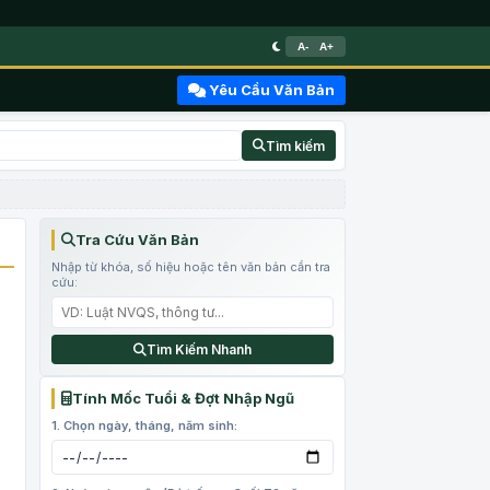
A-
A+
Yêu Cầu Văn Bản
Tìm kiếm
Tra Cứu Văn Bản
Nhập từ khóa, số hiệu hoặc tên văn bản cần tra
cứu:
Tìm Kiếm Nhanh
Tính Mốc Tuổi & Đợt Nhập Ngũ
1. Chọn ngày, tháng, năm sinh: