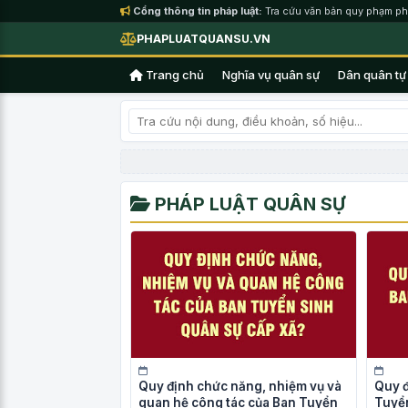
Cổng thông tin pháp luật:
Tra cứu văn bản quy phạm ph
PHAPLUATQUANSU.VN
Trang chủ
Nghĩa vụ quân sự
Dân quân tự
PHÁP LUẬT QUÂN SỰ
Quy định chức năng, nhiệm vụ và
Quy đ
quan hệ công tác của Ban Tuyển
Tuyển