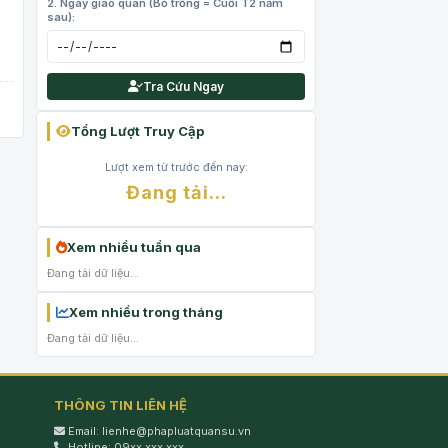
2. Ngày giao quân (Bỏ trống = Cuối T2 năm
sau):
Tra Cứu Ngay
Tổng Lượt Truy Cập
Lượt xem từ trước đến nay:
Đang tải...
Xem nhiều tuần qua
Đang tải dữ liệu...
Xem nhiều trong tháng
Đang tải dữ liệu...
THÔNG TIN LIÊN HỆ
Email: lienhe@phapluatquansu.vn
Hotline: 09xx xxx xxx