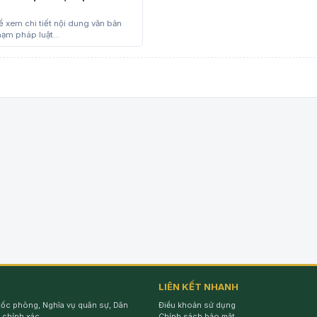
 xem chi tiết nội dung văn bản
ạm pháp luật...
LIÊN KẾT NHANH
Quốc phòng, Nghĩa vụ quân sự, Dân
Điều khoản sử dụng
 chính xác.
Chính sách bảo mật