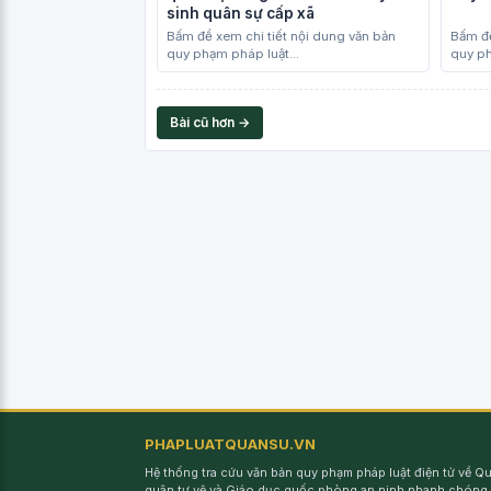
sinh quân sự cấp xã
Bấm để xem chi tiết nội dung văn bản
Bấm để
quy phạm pháp luật...
quy ph
Bài cũ hơn →
PHAPLUATQUANSU.VN
Hệ thống tra cứu văn bản quy phạm pháp luật điện tử về 
quân tự vệ và Giáo dục quốc phòng an ninh nhanh chóng,