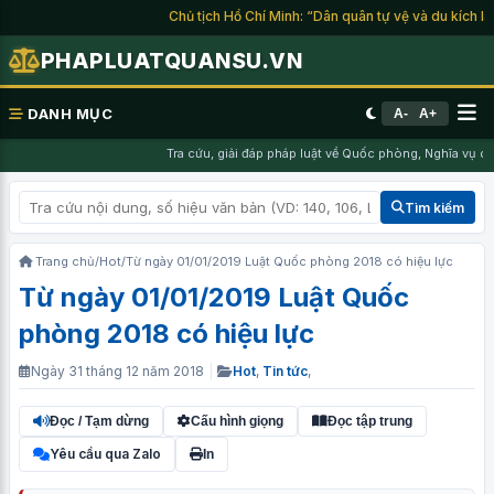
Chủ tịch Hồ Chí Minh: “Dân quân tự vệ và du kích là l
PHAPLUATQUANSU.VN
DANH MỤC
A-
A+
Tra cứu, giải đáp pháp luật về Quốc phòng, Nghĩa vụ quâ
Tìm kiếm
Trang chủ
/
Hot
/
Từ ngày 01/01/2019 Luật Quốc phòng 2018 có hiệu lực
Từ ngày 01/01/2019 Luật Quốc
phòng 2018 có hiệu lực
Ngày 31 tháng 12 năm 2018
|
Hot
,
Tin tức
,
Đọc / Tạm dừng
Cấu hình giọng
Đọc tập trung
Yêu cầu qua Zalo
In