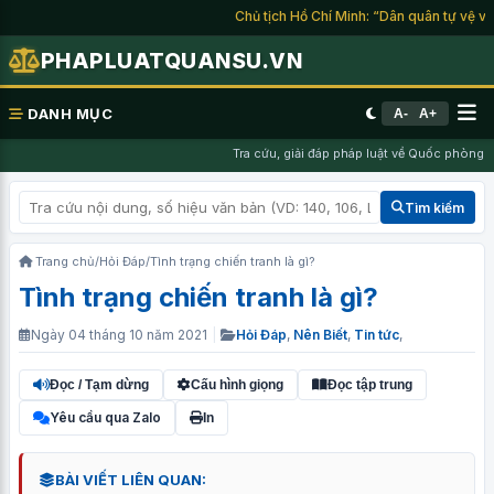
Chủ tịch Hồ Chí Minh: “Dân quân tự vệ và d
PHAPLUATQUANSU.VN
DANH MỤC
A-
A+
Tra cứu, giải đáp pháp luật về Quốc phòng, N
Tìm kiếm
Trang chủ
/
Hỏi Đáp
/
Tình trạng chiến tranh là gì?
Tình trạng chiến tranh là gì?
Ngày 04 tháng 10 năm 2021
|
Hỏi Đáp
,
Nên Biết
,
Tin tức
,
Đọc / Tạm dừng
Cấu hình giọng
Đọc tập trung
Yêu cầu qua Zalo
In
BÀI VIẾT LIÊN QUAN: