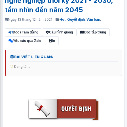
nghề nghiệp thời kỳ 2021 - 2030,
tầm nhìn đến năm 2045
Ngày 13 tháng 12 năm 2021
|
Hot
,
Quyết định
,
Văn bản
,
Đọc / Tạm dừng
Cấu hình giọng
Đọc tập trung
Yêu cầu qua Zalo
In
BÀI VIẾT LIÊN QUAN:
Đang tải...