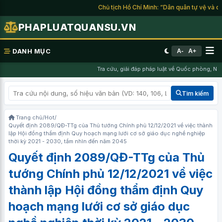
Chủ tịch Hồ Chí Minh: “Dân quân tự vệ và du k
PHAPLUATQUANSU.VN
DANH MỤC
A-
A+
Tra cứu, giải đáp pháp luật về Quốc phòng, Nghĩ
Tìm kiếm
Trang chủ
/
Hot
/
Quyết định 2089/QĐ-TTg của Thủ tướng Chính phủ 12/12/2021 về việc thành
lập Hội đồng thẩm định Quy hoạch mạng lưới cơ sở giáo dục nghề nghiệp
thời kỳ 2021 - 2030, tầm nhìn đến năm 2045
Quyết định 2089/QĐ-TTg của Thủ
tướng Chính phủ 12/12/2021 về việc
thành lập Hội đồng thẩm định Quy
hoạch mạng lưới cơ sở giáo dục