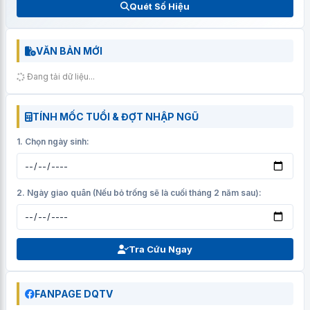
Quét Số Hiệu
VĂN BẢN MỚI
Đang tải dữ liệu...
TÍNH MỐC TUỔI & ĐỢT NHẬP NGŨ
1. Chọn ngày sinh:
2. Ngày giao quân (Nếu bỏ trống sẽ là cuối tháng 2 năm sau):
Tra Cứu Ngay
FANPAGE DQTV