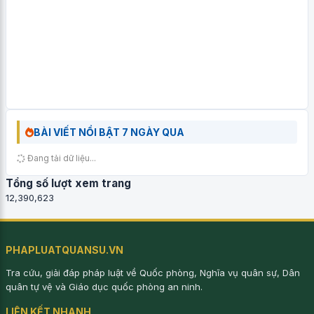
BÀI VIẾT NỔI BẬT 7 NGÀY QUA
Đang tải dữ liệu...
Tổng số lượt xem trang
12,390,623
PHAPLUATQUANSU.VN
Tra cứu, giải đáp pháp luật về Quốc phòng, Nghĩa vụ quân sự, Dân
quân tự vệ và Giáo dục quốc phòng an ninh.
LIÊN KẾT NHANH