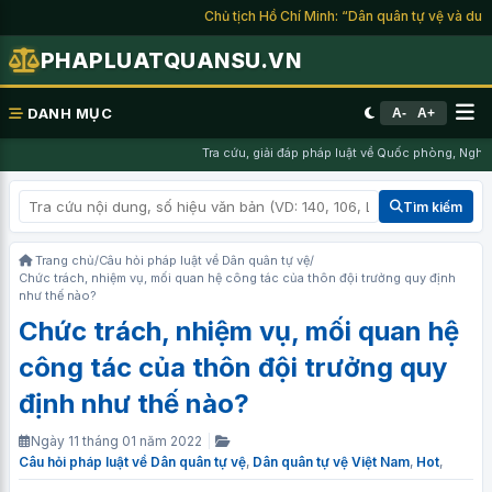
Chủ tịch Hồ Chí Minh: “Dân quân tự vệ và du kích
PHAPLUATQUANSU.VN
DANH MỤC
A-
A+
Tra cứu, giải đáp pháp luật về Quốc phòng, Nghĩa 
Tìm kiếm
Trang chủ
/
Câu hỏi pháp luật về Dân quân tự vệ
/
Chức trách, nhiệm vụ, mối quan hệ công tác của thôn đội trưởng quy định
như thế nào?
Chức trách, nhiệm vụ, mối quan hệ
công tác của thôn đội trưởng quy
định như thế nào?
Ngày 11 tháng 01 năm 2022
|
Câu hỏi pháp luật về Dân quân tự vệ
,
Dân quân tự vệ Việt Nam
,
Hot
,