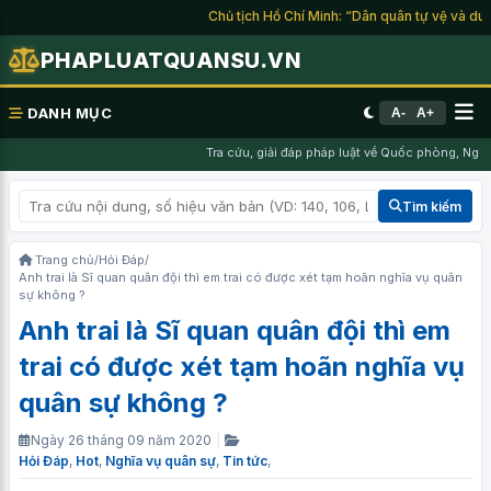
Chủ tịch Hồ Chí Minh: “Dân quân tự vệ và du kích
PHAPLUATQUANSU.VN
DANH MỤC
A-
A+
Tra cứu, giải đáp pháp luật về Quốc phòng, Nghĩa 
Tìm kiếm
Trang chủ
/
Hỏi Đáp
/
Anh trai là Sĩ quan quân đội thì em trai có được xét tạm hoãn nghĩa vụ quân
sự không ?
Anh trai là Sĩ quan quân đội thì em
trai có được xét tạm hoãn nghĩa vụ
quân sự không ?
Ngày 26 tháng 09 năm 2020
|
Hỏi Đáp
,
Hot
,
Nghĩa vụ quân sự
,
Tin tức
,