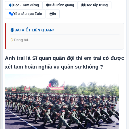
Đọc / Tạm dừng
Cấu hình giọng
Đọc tập trung
Yêu cầu qua Zalo
In
BÀI VIẾT LIÊN QUAN:
Đang tải...
Anh trai là Sĩ quan quân đội thì em trai có được
xét tạm hoãn nghĩa vụ quân sự không ?