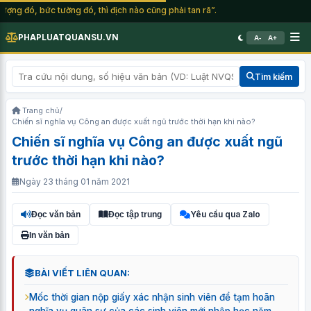
ng đó, bức tường đó, thì địch nào cũng phải tan rã”.
PHAPLUATQUANSU.VN
A-
A+
Tìm kiếm
Trang chủ
/
Chiến sĩ nghĩa vụ Công an được xuất ngũ trước thời hạn khi nào?
Chiến sĩ nghĩa vụ Công an được xuất ngũ
trước thời hạn khi nào?
Ngày 23 tháng 01 năm 2021
Yêu cầu qua Zalo
Đọc văn bản
Đọc tập trung
In văn bản
BÀI VIẾT LIÊN QUAN:
Mốc thời gian nộp giấy xác nhận sinh viên để tạm hoãn