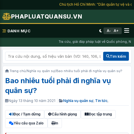
Chủ tịch Hồ Chí Minh: “Dân quân tự vệ và du k
PHAPLUATQUANSU.VN
DANH MỤC
A-
A+
Tra cứu, giải đáp pháp luật về Quốc phòng, Nghĩ
Tìm kiếm
Trang chủ
/
Nghĩa vụ quân sự
/
Bao nhiêu tuổi phải đi nghĩa vụ quân sự?
Bao nhiêu tuổi phải đi nghĩa vụ
quân sự?
Ngày 13 tháng 10 năm 2021
|
Nghĩa vụ quân sự
,
Tin tức
,
Đọc / Tạm dừng
Cấu hình giọng
Đọc tập trung
Yêu cầu qua Zalo
In