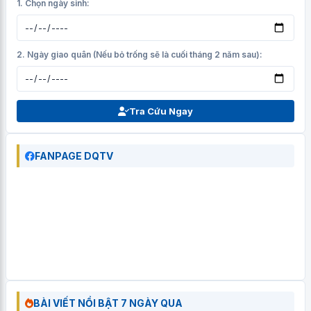
1. Chọn ngày sinh:
2. Ngày giao quân (Nếu bỏ trống sẽ là cuối tháng 2 năm sau):
Tra Cứu Ngay
FANPAGE DQTV
BÀI VIẾT NỔI BẬT 7 NGÀY QUA