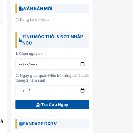
VĂN BẢN MỚI
Đang tải dữ liệu...
TÍNH MỐC TUỔI & ĐỢT NHẬP
NGŨ
1. Chọn ngày sinh:
2. Ngày giao quân (Nếu bỏ trống sẽ là cuối
tháng 2 năm sau):
Tra Cứu Ngay
và
FANPAGE DQTV