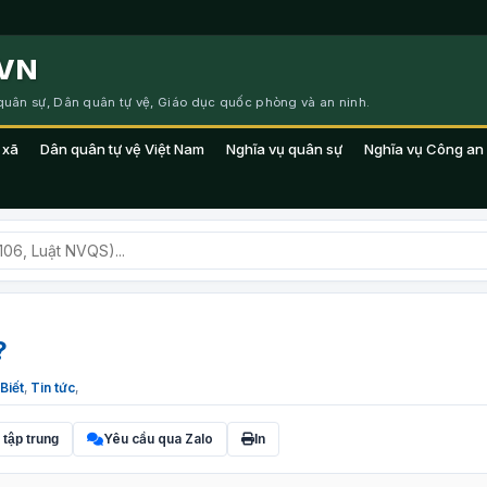
VN
 quân sự, Dân quân tự vệ, Giáo dục quốc phòng và an ninh.
 xã
Dân quân tự vệ Việt Nam
Nghĩa vụ quân sự
Nghĩa vụ Công an
?
Biết
,
Tin tức
,
Yêu cầu qua Zalo
 tập trung
In