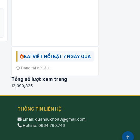
BÀI VIẾT NỔI BẬT 7 NGÀY QUA
Đang tải dữ liệu...
Tổng số lượt xem trang
12,390,825
THÔNG TIN LIÊN HỆ
Email: quansukhoa3@gmail.com
Hotline: 0964.760.746