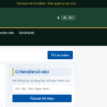
Chủ tịch Hồ Chí Minh: “Dân quân tự vệ và du kích là lực lượng của to
A-
A+
 nhân dân
GDQP&AN
Tìm kiếm
TÌM KIẾM SỐ HIỆU
Hệ thống lọc tự động lấy số hiệu chính xác:
Quét Số Hiệu