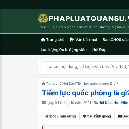
PHAPLUATQUANSU.
Tra cứu, giải đáp pháp luật về Quốc phòng, Nghĩa vụ
Trang chủ
Văn bản mới
Ban CHQS cấp
Lực lượng Dự bị động viên
Hỏi Đáp
Trang chủ
/
Hỏi Đáp
/
Tiềm lực quốc phòng là gì?
Tiềm lực quốc phòng là gì
Ngày 04 tháng 10 năm 2021
|
Hỏi Đáp
,
Hot
,
Nên 
Đọc / Tạm dừng
Cấu hình giọng
Đọc