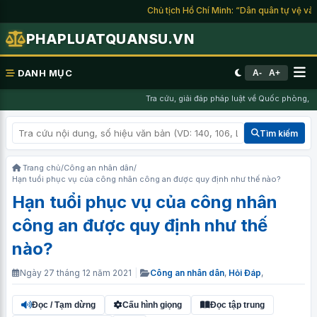
Chủ tịch Hồ Chí Minh: “Dân quân tự vệ và du
PHAPLUATQUANSU.VN
DANH MỤC
A-
A+
Tra cứu, giải đáp pháp luật về Quốc phòng, Ng
Tìm kiếm
Trang chủ
/
Công an nhân dân
/
Hạn tuổi phục vụ của công nhân công an được quy định như thế nào?
Hạn tuổi phục vụ của công nhân
công an được quy định như thế
nào?
Ngày 27 tháng 12 năm 2021
|
Công an nhân dân
,
Hỏi Đáp
,
Đọc / Tạm dừng
Cấu hình giọng
Đọc tập trung