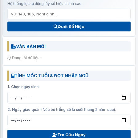
Hệ thống lọc tự động lấy số hiệu chính xác:
Quét Số Hiệu
VĂN BẢN MỚI
Đang tải dữ liệu...
TÍNH MỐC TUỔI & ĐỢT NHẬP NGŨ
1. Chọn ngày sinh:
2. Ngày giao quân (Nếu bỏ trống sẽ là cuối tháng 2 năm sau):
Tra Cứu Ngay