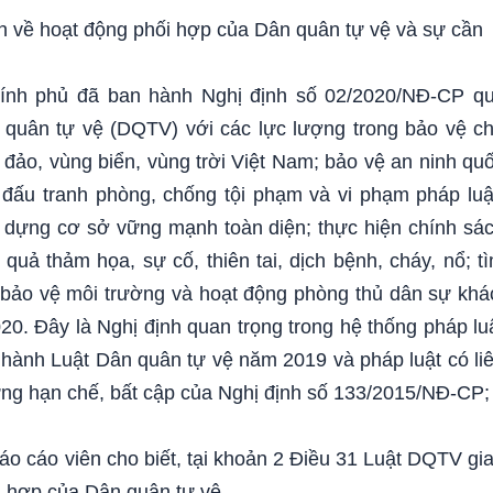
 về hoạt động phối hợp của Dân quân tự vệ và sự cần
ính phủ đã ban hành Nghị định số 02/2020/NĐ-CP q
 quân tự vệ (DQTV) với các lực lượng trong bảo vệ c
i đảo, vùng biển, vùng trời Việt Nam; bảo vệ an ninh qu
, đấu tranh phòng, chống tội phạm và vi phạm pháp luậ
y dựng cơ sở vững mạnh toàn diện; thực hiện chính sá
quả thảm họa, sự cố, thiên tai, dịch bệnh, cháy, nổ; t
 bảo vệ môi trường và hoạt động phòng thủ dân sự khá
020. Đây là Nghị định quan trọng trong hệ thống pháp lu
 hành Luật Dân quân tự vệ năm 2019 và pháp luật có li
 hạn chế, bất cập của Nghị định số 133/2015/NĐ-CP;
báo cáo viên cho biết, tại khoản 2 Điều 31 Luật DQTV gi
i hợp của Dân quân tự vệ.