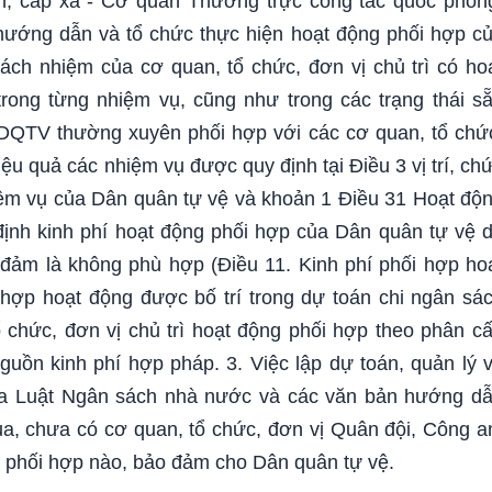
n, cấp xã - Cơ quan Thường trực công tác quốc phòn
 hướng dẫn và tổ chức thực hiện hoạt động phối hợp c
ách nhiệm của cơ quan, tổ chức, đơn vị chủ trì có ho
rong từng nhiệm vụ, cũng như trong các trạng thái s
, DQTV thường xuyên phối hợp với các cơ quan, tổ chứ
hiệu quả các nhiệm vụ được quy định tại Điều 3 vị trí, ch
iệm vụ của Dân quân tự vệ và khoản 1 Điều 31 Hoạt độ
định kinh phí hoạt động phối hợp của Dân quân tự vệ 
o đảm là không phù hợp (Điều 11. Kinh phí phối hợp ho
 hợp hoạt động được bố trí trong dự toán chi ngân sá
chức, đơn vị chủ trì hoạt động phối hợp theo phân c
uồn kinh phí hợp pháp. 3. Việc lập dự toán, quản lý 
của Luật Ngân sách nhà nước và các văn bản hướng d
ua, chưa có cơ quan, tổ chức, đơn vị Quân đội, Công a
g phối hợp nào, bảo đảm cho Dân quân tự vệ.