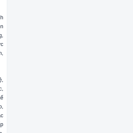
nh
ên
g,
ực
n,
ệ,
c,
kế
p,
ác
ấp