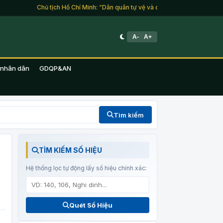
Chủ tịch Hồ Chí Minh: “Dân quân tự vệ và du kích là lực lượng của toàn
A-
A+
 nhân dân
GDQP&AN
Tìm kiếm
TÌM KIẾM SỐ HIỆU
Hệ thống lọc tự động lấy số hiệu chính xác:
Quét Số Hiệu