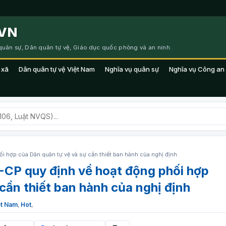
VN
 quân sự, Dân quân tự vệ, Giáo dục quốc phòng và an ninh.
 xã
Dân quân tự vệ Việt Nam
Nghĩa vụ quân sự
Nghĩa vụ Công an
 hợp của Dân quân tự vệ và sự cần thiết ban hành của nghị định
CP quy định về hoạt động phối hợp
cần thiết ban hành của nghị định
ệt Nam
,
Hot
,