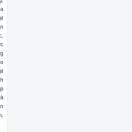
g,
ủa
ạt
ẵn
c,
ức
ng
do
ạt
ch
ấp
và
ẫn
n,