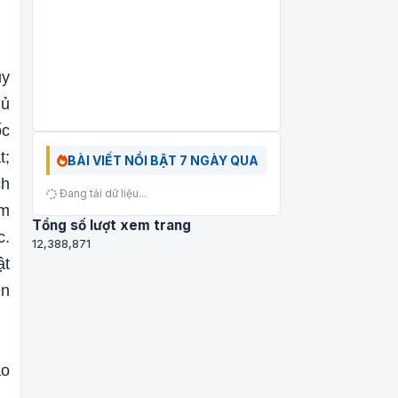
uy
hủ
ốc
t;
BÀI VIẾT NỔI BẬT 7 NGÀY QUA
ch
Đang tải dữ liệu...
ìm
Tổng số lượt xem trang
c.
12,388,871
ật
ên
ao