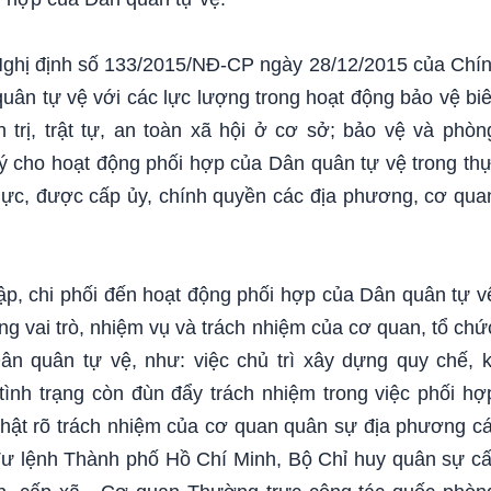
Nghị định số 133/2015/NĐ-CP ngày 28/12/2015 của Chí
uân tự vệ với các lực lượng trong hoạt động bảo vệ bi
h trị, trật tự, an toàn xã hội ở cơ sở; bảo vệ và phòn
ý cho hoạt động phối hợp của Dân quân tự vệ trong th
thực, được cấp ủy, chính quyền các địa phương, cơ qua
ập, chi phối đến hoạt động phối hợp của Dân quân tự v
ng vai trò, nhiệm vụ và trách nhiệm của cơ quan, tổ chứ
ân quân tự vệ, như: việc chủ trì xây dựng quy chế, 
ình trạng còn đùn đẩy trách nhiệm trong việc phối hợ
thật rõ trách nhiệm của cơ quan quân sự địa phương c
Tư lệnh Thành phố Hồ Chí Minh, Bộ Chỉ huy quân sự c