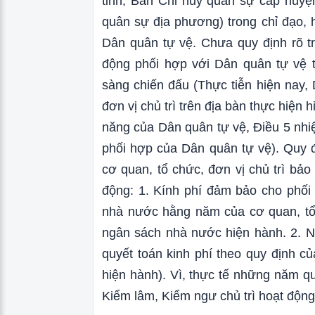
tỉnh, Ban Chỉ huy quân sự cấp huyệ
quân sự địa phương) trong chỉ đạo,
Dân quân tự vệ. Chưa quy định rõ tr
động phối hợp với Dân quân tự vệ t
sàng chiến đấu (Thực tiễn hiện nay
đơn vị chủ trì trên địa bàn thực hiện 
năng của Dân quân tự vệ, Điều 5 nh
phối hợp của Dân quân tự vệ). Quy 
cơ quan, tổ chức, đơn vị chủ trì bả
động: 1. Kính phí đảm bảo cho phối
nhà nước hằng năm của cơ quan, tổ 
ngân sách nhà nước hiện hành. 2. Ng
quyết toán kinh phí theo quy định 
hiện hành). Vì, thực tế những năm q
Kiểm lâm, Kiểm ngư chủ trì hoạt độn