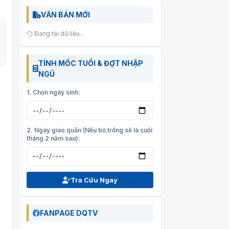
VĂN BẢN MỚI
Đang tải dữ liệu...
TÍNH MỐC TUỔI & ĐỢT NHẬP
NGŨ
1. Chọn ngày sinh:
2. Ngày giao quân (Nếu bỏ trống sẽ là cuối
tháng 2 năm sau):
Tra Cứu Ngay
FANPAGE DQTV