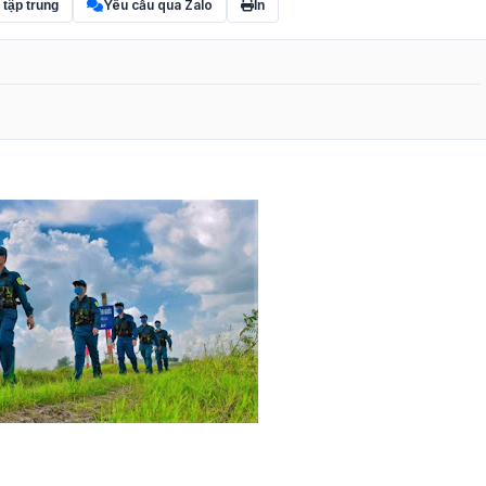
Yêu cầu qua Zalo
 tập trung
In