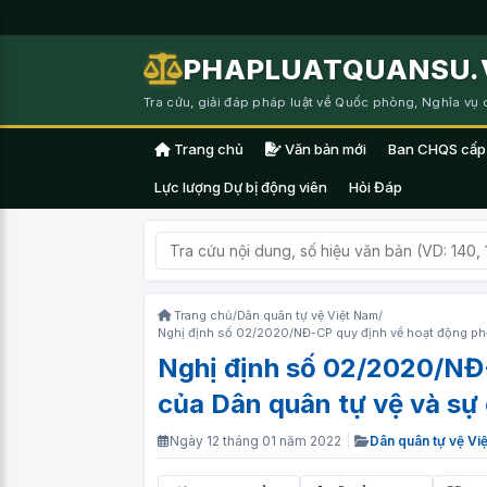
PHAPLUATQUANSU.
Tra cứu, giải đáp pháp luật về Quốc phòng, Nghĩa vụ
Trang chủ
Văn bản mới
Ban CHQS cấp
Lực lượng Dự bị động viên
Hỏi Đáp
Trang chủ
/
Dân quân tự vệ Việt Nam
/
Nghị định số 02/2020/NĐ-CP quy định về hoạt động phối
Nghị định số 02/2020/NĐ-
của Dân quân tự vệ và sự 
Ngày 12 tháng 01 năm 2022
|
Dân quân tự vệ Vi