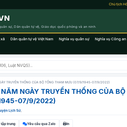
Chủ tịch Hồ Chí M
VN
 quân sự, Dân quân tự vệ, Giáo dục quốc phòng và an ninh.
 xã
Dân quân tự vệ Việt Nam
Nghĩa vụ quân sự
Nghĩa vụ Công an
GÀY TRUYỀN THỐNG CỦA BỘ TỔNG THAM MƯU (07/9/1945-07/9/2022)
7 NĂM NGÀY TRUYỀN THỐNG CỦA BỘ
945-07/9/2022)
uyện Lịch Sử
,
Yêu cầu qua Zalo
 tập trung
In