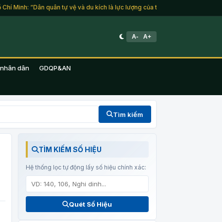
inh: “Dân quân tự vệ và du kích là lực lượng của toàn dân tộc, là một lực lượn
A-
A+
 nhân dân
GDQP&AN
Tìm kiếm
TÌM KIẾM SỐ HIỆU
Hệ thống lọc tự động lấy số hiệu chính xác:
Quét Số Hiệu