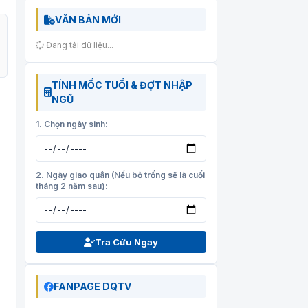
VĂN BẢN MỚI
Đang tải dữ liệu...
TÍNH MỐC TUỔI & ĐỢT NHẬP
NGŨ
1. Chọn ngày sinh:
2. Ngày giao quân (Nếu bỏ trống sẽ là cuối
tháng 2 năm sau):
Tra Cứu Ngay
FANPAGE DQTV