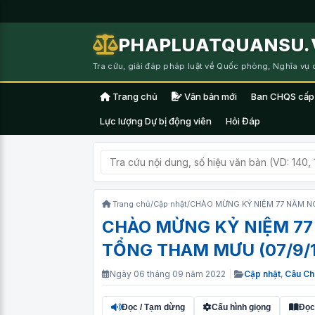
PHAPLUATQUANSU.
Tra cứu, giải đáp pháp luật về Quốc phòng, Nghĩa vụ
Trang chủ
Văn bản mới
Ban CHQS cấp
Lực lượng Dự bị động viên
Hỏi Đáp
Trang chủ
/
Cập nhật
/
CHÀO MỪNG KỶ NIỆM 77 NĂM N
CHÀO MỪNG KỶ NIỆM 7
TỔNG THAM MƯU (07/9/1
Ngày 06 tháng 09 năm 2022
|
Cập nhật
,
Câu Ch
Đọc / Tạm dừng
Cấu hình giọng
Đọc