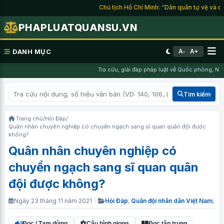
Chủ tịch Hồ Chí Minh: “Dân quân tự vệ và du k
PHAPLUATQUANSU.VN
DANH MỤC
A-
A+
Tra cứu, giải đáp pháp luật về Quốc phòng, Nghĩ
Tìm kiếm
Trang chủ
/
Hỏi Đáp
/
Quân nhân chuyên nghiệp có chuyển ngạch sang sĩ quan quân đội được
không?
Quân nhân chuyên nghiệp có
chuyển ngạch sang sĩ quan quân
đội được không?
Ngày 23 tháng 11 năm 2021
|
Hỏi Đáp
,
Quân đội nhân dân Việt Nam
,
Đọc / Tạm dừng
Cấu hình giọng
Đọc tập trung