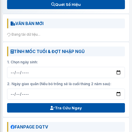
Quét Số Hiệu
VĂN BẢN MỚI
Đang tải dữ liệu...
TÍNH MỐC TUỔI & ĐỢT NHẬP NGŨ
1. Chọn ngày sinh:
2. Ngày giao quân (Nếu bỏ trống sẽ là cuối tháng 2 năm sau):
Tra Cứu Ngay
FANPAGE DQTV