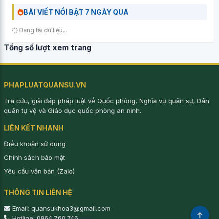
BÀI VIẾT NỔI BẬT 7 NGÀY QUA
Đang tải dữ liệu...
Tổng số lượt xem trang
PHAPLUATQUANSU.VN
Tra cứu, giải đáp pháp luật về Quốc phòng, Nghĩa vụ quân sự, Dân
quân tự vệ và Giáo dục quốc phòng an ninh.
LIÊN KẾT NHANH
Điều khoản sử dụng
Chính sách bảo mật
Yêu cầu văn bản (Zalo)
THÔNG TIN LIÊN HỆ
Email: quansukhoa3@gmail.com
Hotline: 0964.760.746