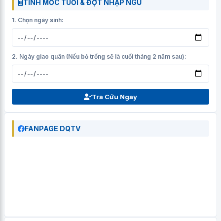
TÍNH MỐC TUỔI & ĐỢT NHẬP NGŨ
1. Chọn ngày sinh:
2. Ngày giao quân (Nếu bỏ trống sẽ là cuối tháng 2 năm sau):
Tra Cứu Ngay
FANPAGE DQTV