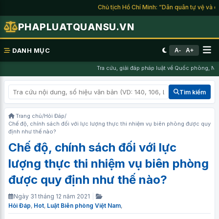
Chủ tịch Hồ Chí Minh: “Dân quân tự vệ và du 
PHAPLUATQUANSU.VN
DANH MỤC
A-
A+
Tra cứu, giải đáp pháp luật về Quốc phòng, Ngh
Tìm kiếm
Trang chủ
/
Hỏi Đáp
/
Chế độ, chính sách đối với lực lượng thực thi nhiệm vụ biên phòng được quy
định như thế nào?
Chế độ, chính sách đối với lực
lượng thực thi nhiệm vụ biên phòng
được quy định như thế nào?
Ngày 31 tháng 12 năm 2021
|
Hỏi Đáp
,
Hot
,
Luật Biên phòng Việt Nam
,