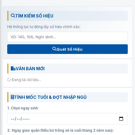
TÌM KIẾM SỐ HIỆU
Hệ thống lọc tự động lấy số hiệu chính xác:
Quét Số Hiệu
VĂN BẢN MỚI
Đang tải dữ liệu...
TÍNH MỐC TUỔI & ĐỢT NHẬP NGŨ
1. Chọn ngày sinh:
2. Ngày giao quân (Nếu bỏ trống sẽ là cuối tháng 2 năm sau):