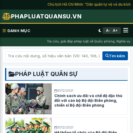
Chủ tịch Hồ Chí Minh: “Dân quân tự vệ và du kích là l
PHAPLUATQUANSU.VN
DANH MỤC
A-
A+
Tra cứu, giải đáp pháp luật về Quốc phòng, Nghĩa vụ quâ
Tìm kiếm
PHÁP LUẬT QUÂN SỰ
31/12/2021
Chính sách ưu đãi và chế độ đặc thù
đối với cán bộ Bộ đội Biên phòng,
chiến sĩ Bộ đội Biên phòng
31/12/2021
Hệ thống tổ chức của Bộ đội Biên