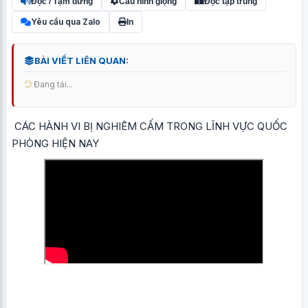
Đọc / Tạm dừng
Cấu hình giọng
Đọc tập trung
Yêu cầu qua Zalo
In
BÀI VIẾT LIÊN QUAN:
Đang tải...
CÁC HÀNH VI BỊ NGHIÊM CẤM TRONG LĨNH VỰC QUỐC
PHÒNG HIỆN NAY