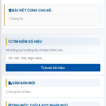
BÀI VIẾT CÙNG CHỦ ĐỀ:
Đang tải...
TÌM KIẾM SỐ HIỆU
Hệ thống lọc tự động lấy số hiệu chính xác:
Quét Số Hiệu
VĂN BẢN MỚI
Đang tải dữ liệu...
TÍNH MỐC TUỔI & ĐỢT NHẬP NGŨ