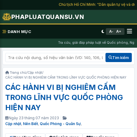
Chủ tịch Hồ Chí Minh: “Dân quân tự vệ và du k
PHAPLUATQUANSU.VN
DANH MỤC
A-
A+
Tra cứu, giải đáp pháp luật về Quốc phòng, Nghĩ
Tìm kiếm
Trang chủ
/
Cập nhật
/
CÁC HÀNH VI BỊ NGHIÊM CẤM TRONG LĨNH VỰC QUỐC PHÒNG HIỆN NAY
CÁC HÀNH VI BỊ NGHIÊM CẤM
TRONG LĨNH VỰC QUỐC PHÒNG
HIỆN NAY
Ngày 23 tháng 07 năm 2023
|
Cập nhật
,
Nên Biết
,
Quốc Phòng - Quân Sự
,