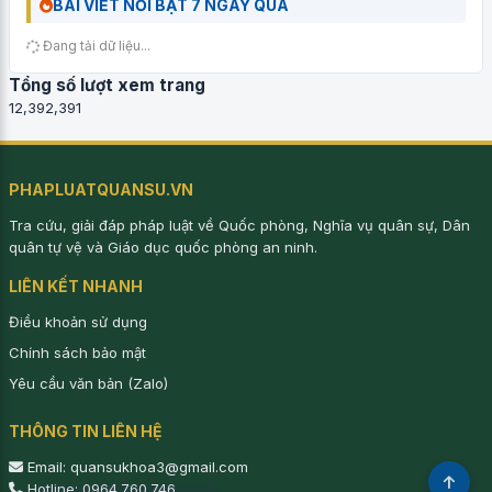
BÀI VIẾT NỔI BẬT 7 NGÀY QUA
Đang tải dữ liệu...
Tổng số lượt xem trang
12,392,391
PHAPLUATQUANSU.VN
Tra cứu, giải đáp pháp luật về Quốc phòng, Nghĩa vụ quân sự, Dân
quân tự vệ và Giáo dục quốc phòng an ninh.
LIÊN KẾT NHANH
Điều khoản sử dụng
Chính sách bảo mật
Yêu cầu văn bản (Zalo)
THÔNG TIN LIÊN HỆ
Email: quansukhoa3@gmail.com
Hotline: 0964.760.746