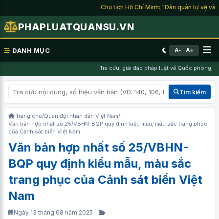
Chủ tịch Hồ Chí Minh: “Dân quân tự vệ và du 
PHAPLUATQUANSU.VN
DANH MỤC
A-
A+
Tra cứu, giải đáp pháp luật về Quốc phòng, Ng
Tìm kiếm
Trang chủ
/
Quân đội nhân dân Việt Nam
/
Văn bản hợp nhất số 25/VBHN-BQP quy định kiểu mẫu, màu sắc trang phục
của Cảnh sát biển Việt Nam
Văn bản hợp nhất số 25/VBHN-
BQP quy định kiểu mẫu, màu sắc
trang phục của Cảnh sát biển Việt
Nam
Ngày 13 tháng 08 năm 2025
|