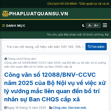
Chủ tịch Hồ Chí Minh: “Dân quân tự vệ và du kíc
PHAPLUATQUANSU.VN
DANH MỤC
A-
A+
Tra cứu, giải đáp pháp luật về Quốc phòng, Nghĩa 
Tìm kiếm
Trang chủ
/
Công văn
/
Công văn số 12088/BNV-CCVC năm 2025 của Bộ Nội vụ về việc xử lý vướng
mắc liên quan đến bố trí nhân sự Ban CHQS cấp xã
Công văn số 12088/BNV-CCVC
năm 2025 của Bộ Nội vụ về việc xử
lý vướng mắc liên quan đến bố trí
nhân sự Ban CHQS cấp xã
Ngày 16 tháng 12 năm 2025
|
Công văn
,
Văn bản mới
,