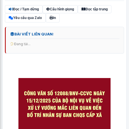
Đọc / Tạm dừng
Cấu hình giọng
Đọc tập trung
Yêu cầu qua Zalo
In
BÀI VIẾT LIÊN QUAN:
Đang tải...