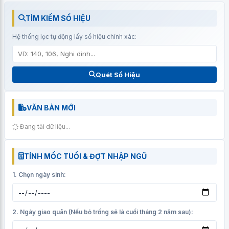
TÌM KIẾM SỐ HIỆU
Hệ thống lọc tự động lấy số hiệu chính xác:
Quét Số Hiệu
VĂN BẢN MỚI
Đang tải dữ liệu...
TÍNH MỐC TUỔI & ĐỢT NHẬP NGŨ
1. Chọn ngày sinh:
2. Ngày giao quân (Nếu bỏ trống sẽ là cuối tháng 2 năm sau):