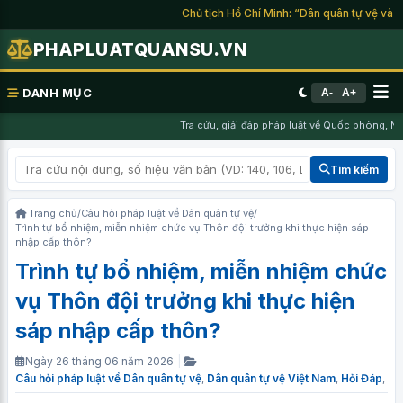
Chủ tịch Hồ Chí Minh: “Dân quân tự vệ và du 
PHAPLUATQUANSU.VN
DANH MỤC
A-
A+
Tra cứu, giải đáp pháp luật về Quốc phòng, Ngh
Tìm kiếm
Trang chủ
/
Câu hỏi pháp luật về Dân quân tự vệ
/
Trình tự bổ nhiệm, miễn nhiệm chức vụ Thôn đội trưởng khi thực hiện sáp
nhập cấp thôn?
Trình tự bổ nhiệm, miễn nhiệm chức
vụ Thôn đội trưởng khi thực hiện
sáp nhập cấp thôn?
Ngày 26 tháng 06 năm 2026
|
Câu hỏi pháp luật về Dân quân tự vệ
,
Dân quân tự vệ Việt Nam
,
Hỏi Đáp
,