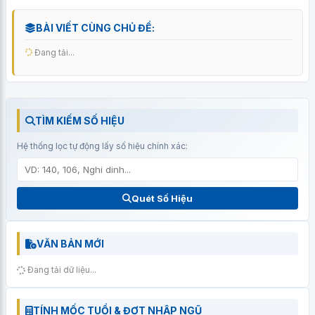
BÀI VIẾT CÙNG CHỦ ĐỀ:
Đang tải...
TÌM KIẾM SỐ HIỆU
Hệ thống lọc tự động lấy số hiệu chính xác:
Quét Số Hiệu
VĂN BẢN MỚI
Đang tải dữ liệu...
TÍNH MỐC TUỔI & ĐỢT NHẬP NGŨ