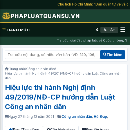
Chủ tịch Hồ Chí Minh: “Dân quân tự vệ và du k
PHAPLUATQUANSU.VN
DANH MỤC
A-
A+
Tra cứu, giải đáp pháp luật về Quốc phòng, Nghĩ
Tìm kiếm
Trang chủ
/
Công an nhân dân
/
Hiệu lực thi hành Nghị định 49/2019/NĐ-CP hướng dẫn Luật Công an nhân
dân
Hiệu lực thi hành Nghị định
49/2019/NĐ-CP hướng dẫn Luật
Công an nhân dân
Ngày 27 tháng 12 năm 2021
|
Công an nhân dân
,
Hỏi Đáp
,
Đọc / Tạm dừng
Cấu hình giọng
Đọc tập trung