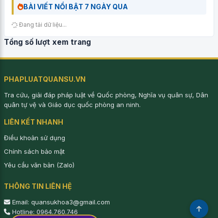
BÀI VIẾT NỔI BẬT 7 NGÀY QUA
Đang tải dữ liệu...
Tổng số lượt xem trang
PHAPLUATQUANSU.VN
Tra cứu, giải đáp pháp luật về Quốc phòng, Nghĩa vụ quân sự, Dân
quân tự vệ và Giáo dục quốc phòng an ninh.
LIÊN KẾT NHANH
Điều khoản sử dụng
Chính sách bảo mật
Yêu cầu văn bản (Zalo)
THÔNG TIN LIÊN HỆ
Email: quansukhoa3@gmail.com
Hotline: 0964.760.746