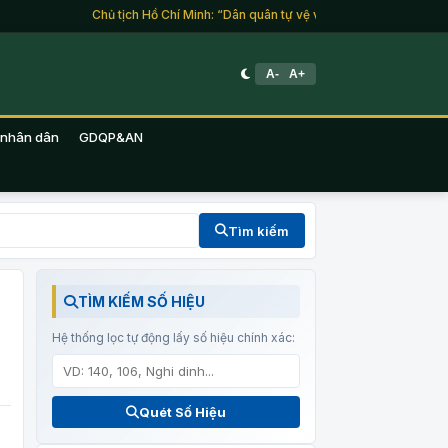
Chủ tịch Hồ Chí Minh: “Dân quân tự vệ và du kích là lực lượng của
A-
A+
 nhân dân
GDQP&AN
Tìm kiếm
TÌM KIẾM SỐ HIỆU
Hệ thống lọc tự động lấy số hiệu chính xác:
Quét Số Hiệu