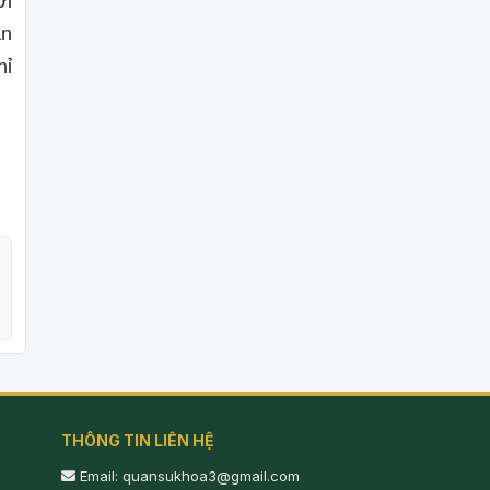
ới
ân
hỉ
THÔNG TIN LIÊN HỆ
Email: quansukhoa3@gmail.com