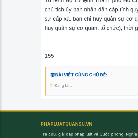
Tư lệnh Bộ Tư lệnh Thành phố Hồ Ch
chủ tịch ủy ban nhân dân cấp tỉnh qu
sự cấp xã, ban chỉ huy quân sự cơ qu
huy quân sự cơ quan, tổ chức), thời 
155
BÀI VIẾT CÙNG CHỦ ĐỀ:
Đang tải...
PHAPLUATQUANSU.VN
Tra cứu, giải đáp pháp luật về Quốc phòng, Nghĩa