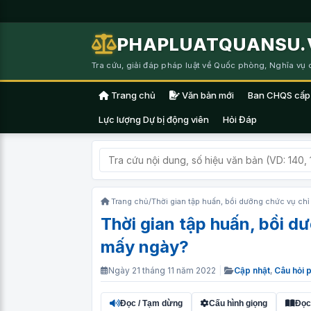
PHAPLUATQUANSU.
Tra cứu, giải đáp pháp luật về Quốc phòng, Nghĩa vụ
Trang chủ
Văn bản mới
Ban CHQS cấp
Lực lượng Dự bị động viên
Hỏi Đáp
Trang chủ
/
Thời gian tập huấn, bồi dưỡng chức vụ chỉ
Thời gian tập huấn, bồi d
mấy ngày?
Ngày 21 tháng 11 năm 2022
|
Cập nhật
,
Câu hỏi 
Đọc / Tạm dừng
Cấu hình giọng
Đọc