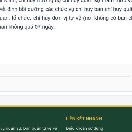
í Minh, chỉ huy trưởng bộ chỉ huy quân sự tham mưu v
yết định bồi dưỡng các chức vụ chỉ huy ban chỉ huy qu
an, tổ chức, chỉ huy đơn vị tự vệ (nơi không có ban c
gian không quá 07 ngày.
LIÊN KẾT NHANH
 vụ quân sự, Dân quân tự vệ và
Điều khoản sử dụng