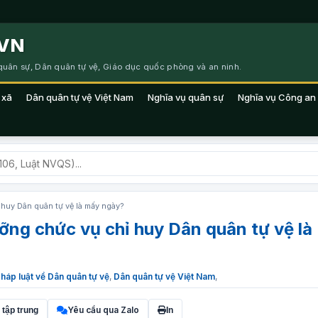
VN
 quân sự, Dân quân tự vệ, Giáo dục quốc phòng và an ninh.
 xã
Dân quân tự vệ Việt Nam
Nghĩa vụ quân sự
Nghĩa vụ Công an
 huy Dân quân tự vệ là mấy ngày?
ưỡng chức vụ chỉ huy Dân quân tự vệ là
pháp luật về Dân quân tự vệ
,
Dân quân tự vệ Việt Nam
,
Yêu cầu qua Zalo
 tập trung
In