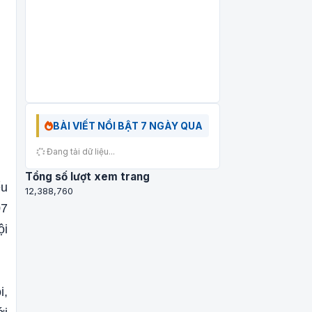
BÀI VIẾT NỔI BẬT 7 NGÀY QUA
Đang tải dữ liệu...
Tổng số lượt xem trang
ểu
12,388,760
07
ội
i,