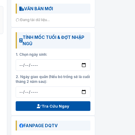
VĂN BẢN MỚI
Đang tải dữ liệu...
TÍNH MỐC TUỔI & ĐỢT NHẬP
NGŨ
1. Chọn ngày sinh:
2. Ngày giao quân (Nếu bỏ trống sẽ là cuối
tháng 2 năm sau):
Tra Cứu Ngay
FANPAGE DQTV