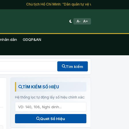
Chủ tịch Hồ Chí Minh: “Dân quân tự vệ và du kích là lực lượng củ
A-
A+
 nhân dân
GDQP&AN
Tìm kiếm
TÌM KIẾM SỐ HIỆU
Hệ thống lọc tự động lấy số hiệu chính xác:
Quét Số Hiệu