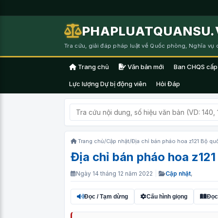
PHAPLUATQUANSU.
Tra cứu, giải đáp pháp luật về Quốc phòng, Nghĩa vụ
Trang chủ
Văn bản mới
Ban CHQS cấp
Lực lượng Dự bị động viên
Hỏi Đáp
Trang chủ
/
Cập nhật
/
Địa chỉ bán pháo hoa z121 Bộ qu
Địa chỉ bán pháo hoa z121
Ngày 14 tháng 12 năm 2022
|
Cập nhật
,
Đọc / Tạm dừng
Cấu hình giọng
Đọc