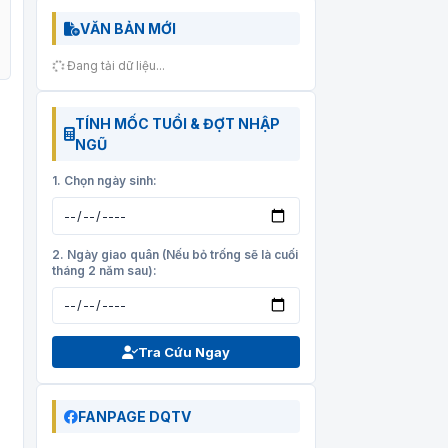
VĂN BẢN MỚI
Đang tải dữ liệu...
TÍNH MỐC TUỔI & ĐỢT NHẬP
NGŨ
1. Chọn ngày sinh:
2. Ngày giao quân (Nếu bỏ trống sẽ là cuối
tháng 2 năm sau):
Tra Cứu Ngay
FANPAGE DQTV