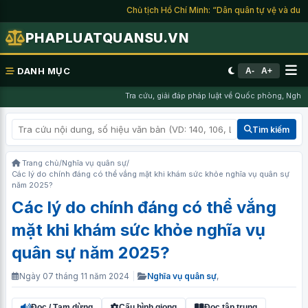
Chủ tịch Hồ Chí Minh: “Dân quân tự vệ và du kích
PHAPLUATQUANSU.VN
DANH MỤC
A-
A+
Tra cứu, giải đáp pháp luật về Quốc phòng, Nghĩa v
Tìm kiếm
Trang chủ
/
Nghĩa vụ quân sự
/
Các lý do chính đáng có thể vắng mặt khi khám sức khỏe nghĩa vụ quân sự
năm 2025?
Các lý do chính đáng có thể vắng
mặt khi khám sức khỏe nghĩa vụ
quân sự năm 2025?
Ngày 07 tháng 11 năm 2024
|
Nghĩa vụ quân sự
,
Đọc / Tạm dừng
Cấu hình giọng
Đọc tập trung