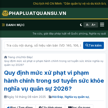
Chủ tịch Hồ Chí Minh: “Dân quân tự vệ và du kích là lực l
PHAPLUATQUANSU.VN
DANH MỤC
A-
A+
Tra cứu, giải đáp pháp luật về Quốc phòng, Nghĩa vụ quân sự
Tìm kiếm
Trang chủ
/
Hỏi Đáp
/
Quy định mức xử phạt vi phạm hành chính trong sơ tuyển sức khỏe nghĩa vụ
quân sự 2026?
Quy định mức xử phạt vi phạm
hành chính trong sơ tuyển sức khỏe
nghĩa vụ quân sự 2026?
Ngày 14 tháng 08 năm 2025
|
Hỏi Đáp
,
Nghĩa vụ quân sự
,
Đọc / Tạm dừng
Cấu hình giọng
Đọc tập trung